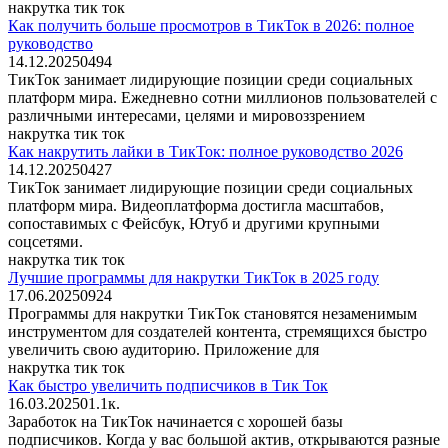
накрутка тик ток
Как получить больше просмотров в ТикТок в 2026: полное
руководство
14.12.2025
0
494
ТикТок занимает лидирующие позиции среди социальных
платформ мира. Ежедневно сотни миллионов пользователей с
различными интересами, целями и мировоззрением
накрутка тик ток
Как накрутить лайки в ТикТок: полное руководство 2026
14.12.2025
0
427
ТикТок занимает лидирующие позиции среди социальных
платформ мира. Видеоплатформа достигла масштабов,
сопоставимых с Фейсбук, Ютуб и другими крупными
соцсетями.
накрутка тик ток
Лучшие программы для накрутки ТикТок в 2025 году
17.06.2025
0
924
Программы для накрутки ТикТок становятся незаменимым
инструментом для создателей контента, стремящихся быстро
увеличить свою аудиторию. Приложение для
накрутка тик ток
Как быстро увеличить подписчиков в Тик Ток
16.03.2025
0
1.1к.
Заработок на ТикТок начинается с хорошей базы
подписчиков. Когда у вас большой актив, открываются разные