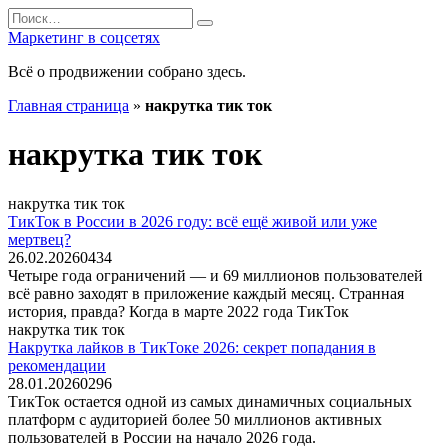
Перейти
Search
к
for:
Маркетинг в соцсетях
содержанию
Всё о продвижении собрано здесь.
Главная страница
»
накрутка тик ток
накрутка тик ток
накрутка тик ток
ТикТок в России в 2026 году: всё ещё живой или уже
мертвец?
26.02.2026
0
434
Четыре года ограничений — и 69 миллионов пользователей
всё равно заходят в приложение каждый месяц. Странная
история, правда? Когда в марте 2022 года ТикТок
накрутка тик ток
Накрутка лайков в ТикТоке 2026: секрет попадания в
рекомендации
28.01.2026
0
296
ТикТок остается одной из самых динамичных социальных
платформ с аудиторией более 50 миллионов активных
пользователей в России на начало 2026 года.