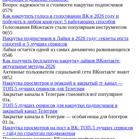
Вопрос надежности и стоимости накрутки подписчиков
0
579
Как накрутить голоса в голосовании ВК в 2026 году и
победить в любом конкурсе: 5 работающих способов
Голосования ВКонтакте стали популярным инструментом
0
655
Накрутка подписчиков в Лайки в 2026 году: секреты роста
соцсетей и 5 лучших сервисов
Лайки остается одной из самых динамично развивающихся
0
546
Как получить бесплатную накрутку лайков ВКонтакте:
актуальные методы 2026
Активные пользователи социальной сети ВКонтакте знают
0
852
Накрутка просмотров и реакций в закрытый тг канал —
ТОП-5 лучших сервисов для Телеграм
Закрытые каналы в Телеграм становятся всё популярнее
0
1к.
ТОП-5 лучших сервисов для накрутки подписчиков в
закрытый канал Телеграм
Закрытые каналы в Телеграм — особая ниша для блогеров
0
1.1к.
Накрутка просмотров на пост в ВК: ТОП-5 лучших сервисов
+ гайд по стратегии продвижения
Продвижение контента ВКонтакте требует не только