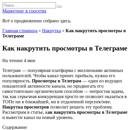
Перейти
Search
к
for:
Маркетинг в соцсетях
содержанию
Всё о продвижении собрано здесь.
Главная страница
»
Накрутка
»
Как накрутить просмотры в
Телеграме
Как накрутить просмотры в Телеграме
На чтение
4 мин
Телеграм — популярная платформа с миллионами активных
пользователей. Чтобы канал принес прибыль, нужна его
популярность.
Просмотры в Телеграм
— один из ведущих
показателей активности канала, но продвигать его
самостоятельно органическим способом — непростая задача,
так как серьезная конкуренция просто не позволит оказаться в
ТОПе ни в ближайшей, ни в отдаленной перспективе.
Накрутка просмотров
позволит решить эту проблему.
Рассмотрим в статье, к
ак накрутить просмотры в Телеграме
и
вывести канал на новый уровень.
Содержание