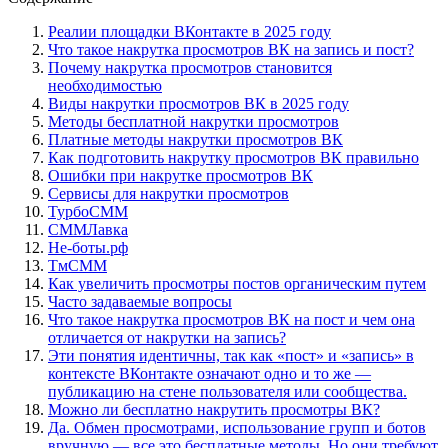
Реалии площадки ВКонтакте в 2025 году
Что такое накрутка просмотров ВК на запись и пост?
Почему накрутка просмотров становится
необходимостью
Виды накрутки просмотров ВК в 2025 году
Методы бесплатной накрутки просмотров
Платные методы накрутки просмотров ВК
Как подготовить накрутку просмотров ВК правильно
Ошибки при накрутке просмотров ВК
Сервисы для накрутки просмотров
ТурбоСММ
СММЛавка
Не-боты.рф
ТмСММ
Как увеличить просмотры постов органическим путем
Часто задаваемые вопросы
Что такое накрутка просмотров ВК на пост и чем она
отличается от накрутки на запись?
Эти понятия идентичны, так как «пост» и «запись» в
контексте ВКонтакте означают одно и то же —
публикацию на стене пользователя или сообщества.
Можно ли бесплатно накрутить просмотры ВК?
Да. Обмен просмотрами, использование групп и ботов
вручную — все это бесплатные методы. Но они требуют