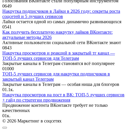
Голосования ВКонтакте стали популярным инструментом
0
649
Накрутка подписчиков в Лайки в 2026 году: секреты роста
соцсетей и 5 лучших сервисов
Лайки остается одной из самых динамично развивающихся
0
541
Как получить бесплатную накрутку лайков ВКонтакте:
актуальные методы 2026
Активные пользователи социальной сети ВКонтакте знают
0
843
Накрутка просмотров и реакций в закрытый тг канал —
ТОП-5 лучших сервисов для Телеграм
Закрытые каналы в Телеграм становятся всё популярнее
0
1000
ТОП-5 лучших сервисов для накрутки подписчиков в
закрытый канал Телеграм
Закрытые каналы в Телеграм — особая ниша для блогеров
0
1.1к.
Накрутка просмотров на пост в ВК: ТОП-5 лучших сервисов
+ гайд по стратегии продвижения
Продвижение контента ВКонтакте требует не только
качественных
0
1к.
© 2026 Маркетинг в соцсетях