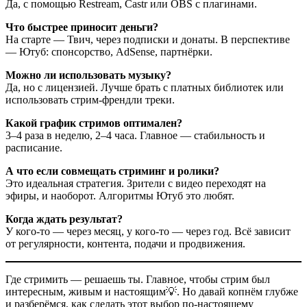
Да, с помощью Restream, Castr или OBS с плагинами.
Что быстрее приносит деньги?
На старте — Твич, через подписки и донаты. В перспективе
— Ютуб: спонсорство, AdSense, партнёрки.
Можно ли использовать музыку?
Да, но с лицензией. Лучше брать с платных библиотек или
использовать стрим-френдли треки.
Какой график стримов оптимален?
3–4 раза в неделю, 2–4 часа. Главное — стабильность и
расписание.
А что если совмещать стриминг и ролики?
Это идеальная стратегия. Зрители с видео переходят на
эфиры, и наоборот. Алгоритмы Ютуб это любят.
Когда ждать результат?
У кого-то — через месяц, у кого-то — через год. Всё зависит
от регулярности, контента, подачи и продвижения.
Где стримить — решаешь ты. Главное, чтобы стрим был
интересным, живым и настоящим💡. Но давай копнём глубже
и разберёмся, как сделать этот выбор по-настоящему