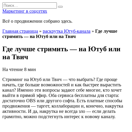
Перейти
Search
к
for:
Маркетинг в соцсетях
содержанию
Всё о продвижении собрано здесь.
Главная страница
»
раскрутка Ютуб-канала
»
Где лучше
стримить — на Ютуб или на Твич
Где лучше стримить — на Ютуб или
на Твич
На чтение
8 мин
Стриминг на Ютуб или Твич — что выбрать? Где проще
начать, где больше возможностей и как быстрее вырастить
канал? Именно эти вопросы задают себе многие, кто хочет
выйти в прямой эфир. Оба сервиса бесплатны для старта:
достаточно OBS или другого софта. Есть платные способы
продвижения — таргет, коллаборации и, конечно, накрутка
активности. И да, накрутка не всегда зло — если делать
грамотно, можно подстегнуть интерес к новому каналу.