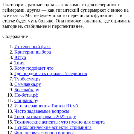
Платформы разные: одна — как комната для вечеринок с
геймерами, другая — как гигантский супермаркет с видео на
все вкусы. Мы не будем просто перечислять функции — в
статье будет чуть больше. Она поможет оценить, где стримить
выгоднее, стабильнее и перспективнее.
Содержание
Интересный факт
Критерии выбора
Ютуб
Твич
Кому подойдёт что
Где продвигать стримы: 5 сервисов
Турбосмм.ру
Сммлавка.ру
Босслайк.ру
Не-боты.рф
Соцлайк.ру
Итоги сравнения Твич и Ютуб
Часто задаваемые вопросы
Тренды платформ в 2025 году
Технические аспекты: что нужно для старта
Психологические аспекты стриминга
Финансовая сторона вопроса