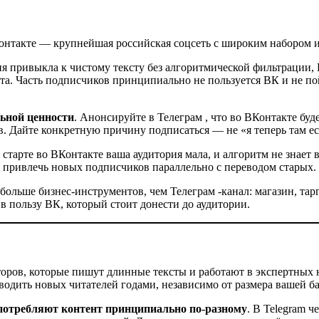
онтакте — крупнейшая российская соцсеть с широким набором 
ия привыкла к чистому тексту без алгоритмической фильтрации, 
а. Часть подписчиков принципиально не пользуется ВК и не по
ьной ценности
. Анонсируйте в Телеграм , что во ВКонтакте буде
Дайте конкретную причину подписаться — не «я теперь там есть»,
а старте во ВКонтакте ваша аудитория мала, и алгоритм не знае
б привлечь новых подписчиков параллельно с переводом старых.
больше бизнес-инструментов, чем Телеграм -канал: магазин, тар
в пользу ВК, который стоит донести до аудитории.
торов, которые пишут длинные тексты и работают в экспертны
водить новых читателей годами, независимо от размера вашей б
 потребляют контент принципиально по-разному
. В Telegram ч