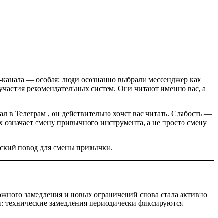
-канала — особая: люди осознанно выбрали мессенджер как
участия рекомендательных систем. Они читают именно вас, а
л в Телеграм , он действительно хочет вас читать. Слабость —
х означает смену привычного инструмента, а не просто смену
веский повод для смены привычки.
можного замедления и новых ограничений снова стала активно
й: технические замедления периодически фиксируются