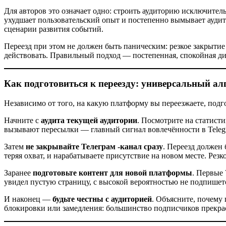
Для авторов это означает одно: строить аудиторию исключител
ухудшает пользовательский опыт и постепенно вымывает ауди
сценарии развития событий.
Переезд при этом не должен быть паническим: резкое закрытие 
действовать. Правильный подход — постепенная, спокойная див
Как подготовиться к переезду: универсальный а
Независимо от того, на какую платформу вы переезжаете, подго
Начните с
аудита текущей аудитории
. Посмотрите на статисти
вызывают пересылки — главный сигнал вовлечённости в Telegra
Затем
не закрывайте Телеграм -канал сразу
. Переезд должен
теряя охват, и нарабатываете присутствие на новом месте. Рез
Заранее
подготовьте контент для новой платформы
. Первые 
увидел пустую страницу, с высокой вероятностью не подпишет
И наконец —
будьте честны с аудиторией
. Объясните, почему
блокировки или замедления: большинство подписчиков прекра