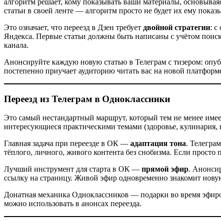
алгоритм решает, кому показывать ваши материалы, основываяс
статьи в своей ленте — алгоритм просто не будет их ему показ
Это означает, что переезд в Дзен требует
двойной стратегии
: с
Яндекса. Первые статьи должны быть написаны с учётом поиско
канала.
Анонсируйте каждую новую статью в Телеграм с тизером: опубл
постепенно приучает аудиторию читать вас на новой платформ
Переезд из Телеграм в Одноклассники
Это самый нестандартный маршрут, который тем не менее имее
интересующиеся практическими темами (здоровье, кулинария, ю
Главная задача при переезде в ОК —
адаптация тона
. Телегра
тёплого, личного, живого контента без снобизма. Если просто 
Лучший инструмент для старта в ОК —
прямой эфир
. Анонси
ссылку на страницу. Живой эфир одновременно знакомит новую 
Донатная механика Одноклассников — подарки во время эфиров
можно использовать в анонсах переезда.