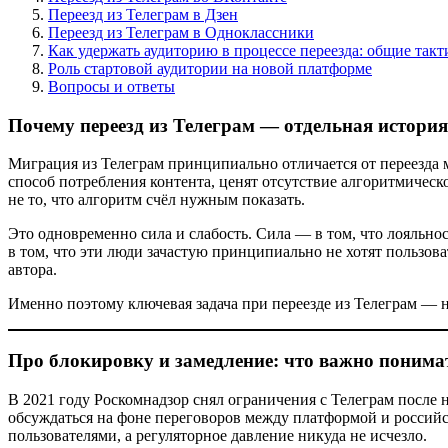
Переезд из Телеграм в Дзен
Переезд из Телеграм в Одноклассники
Как удержать аудиторию в процессе переезда: общие такт
Роль стартовой аудитории на новой платформе
Вопросы и ответы
Почему переезд из Телеграм — отдельная история
Миграция из Телеграм принципиально отличается от переезда
способ потребления контента, ценят отсутствие алгоритмичес
не то, что алгоритм счёл нужным показать.
Это одновременно сила и слабость. Сила — в том, что лояльнос
в том, что эти люди зачастую принципиально не хотят пользов
автора.
Именно поэтому ключевая задача при переезде из Телеграм — не
Про блокировку и замедление: что важно понима
В 2021 году Роскомнадзор снял ограничения с Телеграм после 
обсуждаться на фоне переговоров между платформой и российс
пользователями, а регуляторное давление никуда не исчезло.