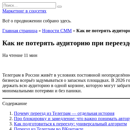
Перейти
Search
к
for:
Маркетинг в соцсетях
содержанию
Всё о продвижении собрано здесь.
Главная страница
»
Новости СММ
»
Как не потерять аудитор
Как не потерять аудиторию при переезд
На чтение
11 мин
Телеграм в России живёт в условиях постоянной неопределённо
бизнесы всерьёз задумываться о запасных площадках. В 2026 го
держать всю аудиторию в одной корзине, которую могут забрат
минимальными потерями и без паники.
Содержание
Почему переезд из Телеграм — отдельная история
Про блокировку и замедление: что важно понимать автор
Как подготовиться к переезду: универсальный алгоритм
Переезд из Телеграм во ВКонтакте