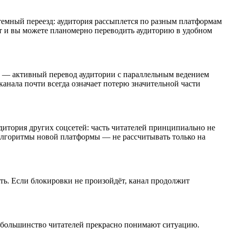
стемный переезд: аудитория рассыплется по разным платформам
ает и вы можете планомерно переводить аудиторию в удобном
ль — активный перевод аудитории с параллельным ведением
канала почти всегда означает потерю значительной части
дитория других соцсетей: часть читателей принципиально не
алгоритмы новой платформы — не рассчитывать только на
ять. Если блокировки не произойдёт, канал продолжит
— большинство читателей прекрасно понимают ситуацию.