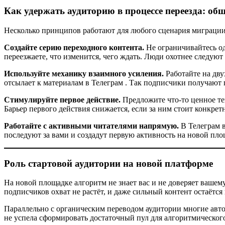
Как удержать аудиторию в процессе переезда: об
Несколько принципов работают для любого сценария миграции 
Создайте серию переходного контента.
Не ограничивайтесь од
переезжаете, что изменится, чего ждать. Люди охотнее следуют
Используйте механику взаимного усиления.
Работайте на дву
отсылает к материалам в Телеграм . Так подписчики получают 
Стимулируйте первое действие.
Предложите что-то ценное тем
Барьер первого действия снижается, если за ним стоит конкрет
Работайте с активными читателями напрямую.
В Телеграм в
последуют за вами и создадут первую активность на новой пло
Роль стартовой аудитории на новой платформе
На новой площадке алгоритм не знает вас и не доверяет ваше
подписчиков охват не растёт, и даже сильный контент остаётс
Параллельно с органическим переводом аудитории многие авто
не успела сформировать достаточный пул для алгоритмического