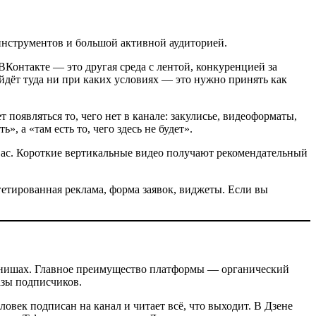
инструментов и большой активной аудиторией.
ВКонтакте — это другая среда с лентой, конкуренцией за
йдёт туда ни при каких условиях — это нужно принять как
т появляться то, чего нет в канале: закулисье, видеоформаты,
 а «там есть то, чего здесь не будет».
т вас. Короткие вертикальные видео получают рекомендательный
гетированная реклама, форма заявок, виджеты. Если вы
х нишах. Главное преимущество платформы — органический
азы подписчиков.
еловек подписан на канал и читает всё, что выходит. В Дзене