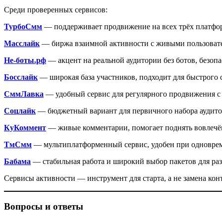
Среди проверенных сервисов:
ТурбоСмм
— поддерживает продвижение на всех трёх платфор
Масслайк
— биржа взаимной активности с живыми пользовате
Не-боты.рф
— акцент на реальной аудитории без ботов, безоп
Босслайк
— широкая база участников, подходит для быстрого 
СммЛавка
— удобный сервис для регулярного продвижения с
Соцлайк
— бюджетный вариант для первичного набора аудито
КуКоммент
— живые комментарии, помогает поднять вовлечё
ТмСмм
— мультиплатформенный сервис, удобен при одноврем
Бабама
— стабильная работа и широкий выбор пакетов для ра
Сервисы активности — инструмент для старта, а не замена ко
Вопросы и ответы