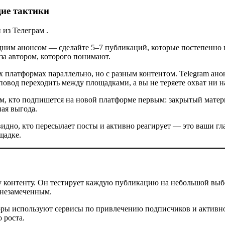
щие тактики
из Телеграм .
ним анонсом — сделайте 5–7 публикаций, которые постепенно 
 за автором, которого понимают.
х платформах параллельно, но с разным контентом. Telegram ано
повод переходить между площадками, а вы не теряете охват ни н
, кто подпишется на новой платформе первым: закрытый материа
ная выгода.
идно, кто пересылает посты и активно реагирует — это ваши г
щадке.
му контенту. Он тестирует каждую публикацию на небольшой выб
я незамеченным.
ры используют сервисы по привлечению подписчиков и активнос
 роста.