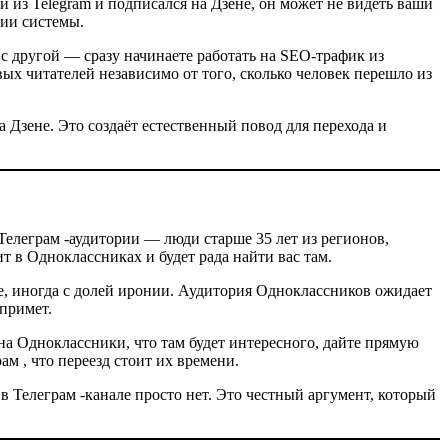
 из Telegram и подписался на Дзене, он может не видеть ваши
сии системы.
 с другой — сразу начинаете работать на SEO-трафик из
х читателей независимо от того, сколько человек перешло из
Дзене. Это создаёт естественный повод для перехода и
Телеграм -аудитории — люди старше 35 лет из регионов,
т в Одноклассниках и будет рада найти вас там.
ле, иногда с долей иронии. Аудитория Одноклассников ожидает
 примет.
 на Одноклассники, что там будет интересного, дайте прямую
м , что переезд стоит их времени.
Телеграм -канале просто нет. Это честный аргумент, который