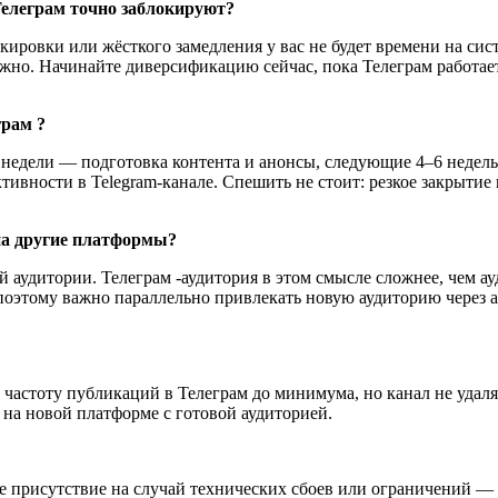
Телеграм точно заблокируют?
кировки или жёсткого замедления у вас не будет времени на си
 сложно. Начинайте диверсификацию сейчас, пока Телеграм работ
грам ?
–3 недели — подготовка контента и анонсы, следующие 4–6 неде
ивности в Telegram-канале. Спешить не стоит: резкое закрытие 
на другие платформы?
аудитории. Телеграм -аудитория в этом смысле сложнее, чем ау
поэтому важно параллельно привлекать новую аудиторию через 
 частоту публикаций в Телеграм до минимума, но канал не удал
 на новой платформе с готовой аудиторией.
те присутствие на случай технических сбоев или ограничений 