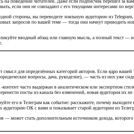
ь на поведении читателей. Даже если подписчик перешёл за вами
ывать, если они не совпадают с его текущими интересами по вер
 одной стороны, вы переводите лояльную аудиторию из Telegram,
вых запросов по вашей теме — тогда они начнут приводить новы
икуйте вводный абзац или главную мысль, а полный текст — на 
е.
т смысл для определённых категорий авторов. Если ядро вашей 
ридические вопросы, дача, рукоделие), — часть из них уже сиди
м -контент часто выдержан в аналитическом или экспертном сти
перенести посты из канала без изменений, новая аудитория их не
руйте его в Телеграм как событие: расскажите, почему выходите
аудиторию ОК с вами и показывает старой аудитории из Телегра
 — может стать дополнительным источником дохода, которого в 