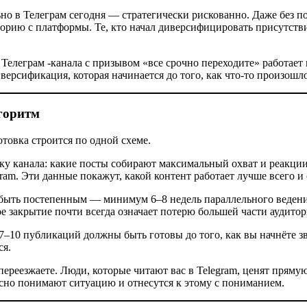
ьно в Телеграм сегодня — стратегически рискованно. Даже без 
торию с платформы. Те, кто начал диверсифицировать присутст
Телеграм -канала с призывом «все срочно переходите» работает 
ерсификация, которая начинается до того, как что-то произошло
лгоритм
товка строится по одной схеме.
ку канала: какие посты собирают максимальный охват и реакции,
m. Эти данные покажут, какой контент работает лучше всего и 
 быть постепенным — минимум 6–8 недель параллельного ведения
кое закрытие почти всегда означает потерю большей части аудитор
7–10 публикаций должны быть готовы до того, как вы начнёте зв
ся.
 переезжаете. Люди, которые читают вас в Telegram, ценят пря
сно понимают ситуацию и отнесутся к этому с пониманием.