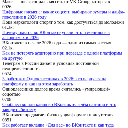
Макс — новая социальная сеть от VK Group, которая в
0
926
Цифровые племена: какие соцсети выбирают зумеры и альфа-
поколение в 2026 году
Пока маркетологи спорят о том, как достучаться до молодёжи
0
1.3к.
Почему охваты во ВКонтакте упали: что изменилось в
алгоритмах в 2026
ВКонтакте в начале 2026 года — один из самых частых
0
2.1к.
Как не потерять аудиторию при переезде с одной платформы
на другую
Телеграм в России живёт в условиях постоянной
неопределённости.
0
574
Заработок в Одноклассниках в 2026: кто вернулся на
платформу и как на этом заработать
Одноклассники долгое время считались «умирающей»
соцсетью
0
708
Сообщество или канал во ВКонтакте: в чём разница и что
заводить бизнесу
ВКонтакте предлагает бизнесу два формата присутствия
0
851
Как работает вкладка «Для вас» во ВКонтакте и как туда