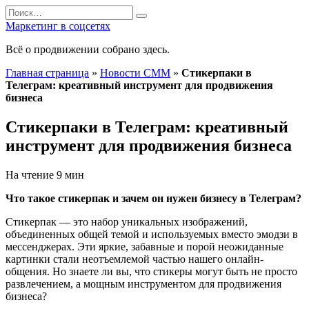
Перейти
Search
к
for:
Маркетинг в соцсетях
содержанию
Всё о продвижении собрано здесь.
Главная страница
»
Новости СММ
»
Стикерпаки в
Телеграм: креативный инструмент для продвижения
бизнеса
Стикерпаки в Телеграм: креативный
инструмент для продвижения бизнеса
На чтение
9 мин
Что такое стикерпак и зачем он нужен бизнесу в Телеграм?
Стикерпак — это набор уникальных изображений,
объединенных общей темой и используемых вместо эмодзи в
мессенджерах. Эти яркие, забавные и порой неожиданные
картинки стали неотъемлемой частью нашего онлайн-
общения. Но знаете ли вы, что стикеры могут быть не просто
развлечением, а мощным инструментом для продвижения
бизнеса?