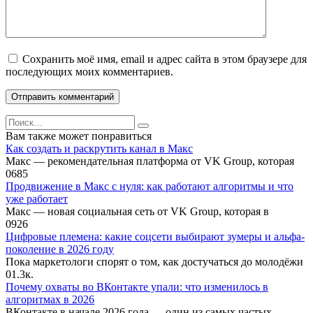
Сохранить моё имя, email и адрес сайта в этом браузере для
последующих моих комментариев.
Search
for:
Вам также может понравиться
Как создать и раскрутить канал в Макс
Макс — рекомендательная платформа от VK Group, которая
0
685
Продвижение в Макс с нуля: как работают алгоритмы и что
уже работает
Макс — новая социальная сеть от VK Group, которая в
0
926
Цифровые племена: какие соцсети выбирают зумеры и альфа-
поколение в 2026 году
Пока маркетологи спорят о том, как достучаться до молодёжи
0
1.3к.
Почему охваты во ВКонтакте упали: что изменилось в
алгоритмах в 2026
ВКонтакте в начале 2026 года — один из самых частых