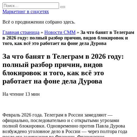
Перейти
Search
к
for:
Маркетинг в соцсетях
содержанию
Всё о продвижении собрано здесь.
Главная страница
»
Новости СММ
»
За что банят в Телеграм
в 2026 году: полный разбор причин, видов блокировок и
того, как всё это работает на фоне дела Дурова
За что банят в Телеграм в 2026 году:
полный разбор причин, видов
блокировок и того, как всё это
работает на фоне дела Дурова
На чтение
13 мин
Февраль 2026 года. Телеграм в России замедляют —
официально, последовательно и с открытыми угрозами
полной блокировки. Одновременно против Павла Дурова
возбуждено уголовное дело в России — через полтора года
после его задержания во Франции. Французское