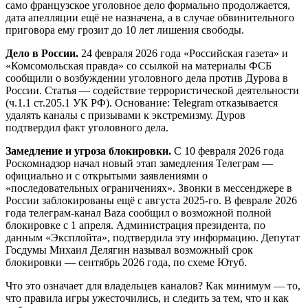
само французское уголовное дело формально продолжается,
дата апелляции ещё не назначена, а в случае обвинительного
приговора ему грозит до 10 лет лишения свободы.
Дело в России.
24 февраля 2026 года «Российская газета» и
«Комсомольская правда» со ссылкой на материалы ФСБ
сообщили о возбуждении уголовного дела против Дурова в
России. Статья — содействие террористической деятельности
(ч.1.1 ст.205.1 УК РФ). Основание: Telegram отказывается
удалять каналы с призывами к экстремизму. Дуров
подтвердил факт уголовного дела.
Замедление и угроза блокировки.
С 10 февраля 2026 года
Роскомнадзор начал новый этап замедления Телеграм —
официально и с открытыми заявлениями о
«последовательных ограничениях». Звонки в мессенджере в
России заблокированы ещё с августа 2025-го. В феврале 2026
года телеграм-канал Baza сообщил о возможной полной
блокировке с 1 апреля. Администрация президента, по
данным «Эксплойта», подтвердила эту информацию. Депутат
Госдумы Михаил Делягин называл возможный срок
блокировки — сентябрь 2026 года, по схеме Ютуб.
Что это означает для владельцев каналов? Как минимум — то,
что правила игры ужесточились, и следить за тем, что и как