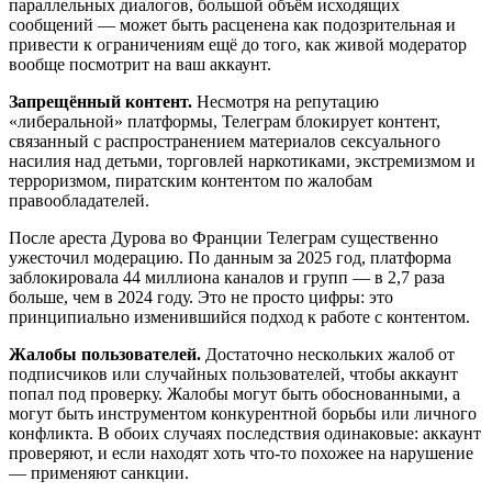
параллельных диалогов, большой объём исходящих
сообщений — может быть расценена как подозрительная и
привести к ограничениям ещё до того, как живой модератор
вообще посмотрит на ваш аккаунт.
Запрещённый контент.
Несмотря на репутацию
«либеральной» платформы, Телеграм блокирует контент,
связанный с распространением материалов сексуального
насилия над детьми, торговлей наркотиками, экстремизмом и
терроризмом, пиратским контентом по жалобам
правообладателей.
После ареста Дурова во Франции Телеграм существенно
ужесточил модерацию. По данным за 2025 год, платформа
заблокировала 44 миллиона каналов и групп — в 2,7 раза
больше, чем в 2024 году. Это не просто цифры: это
принципиально изменившийся подход к работе с контентом.
Жалобы пользователей.
Достаточно нескольких жалоб от
подписчиков или случайных пользователей, чтобы аккаунт
попал под проверку. Жалобы могут быть обоснованными, а
могут быть инструментом конкурентной борьбы или личного
конфликта. В обоих случаях последствия одинаковые: аккаунт
проверяют, и если находят хоть что-то похожее на нарушение
— применяют санкции.