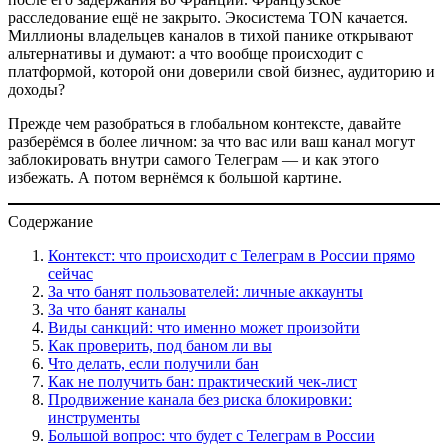
расследование ещё не закрыто. Экосистема TON качается.
Миллионы владельцев каналов в тихой панике открывают
альтернативы и думают: а что вообще происходит с
платформой, которой они доверили свой бизнес, аудиторию и
доходы?
Прежде чем разобраться в глобальном контексте, давайте
разберёмся в более личном: за что вас или ваш канал могут
заблокировать внутри самого Телеграм — и как этого
избежать. А потом вернёмся к большой картине.
Содержание
Контекст: что происходит с Телеграм в России прямо
сейчас
За что банят пользователей: личные аккаунты
За что банят каналы
Виды санкций: что именно может произойти
Как проверить, под баном ли вы
Что делать, если получили бан
Как не получить бан: практический чек-лист
Продвижение канала без риска блокировки:
инструменты
Большой вопрос: что будет с Телеграм в России